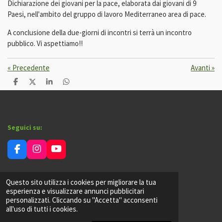
Dichiarazione dei giovani per la pace, elaborata dai giovani di 9
Paesi, nell'ambito del gruppo di lavoro Mediterraneo area di pace.
A conclusione della due-giorni di incontri si terrà un incontro
pubblico. Vi aspettiamo!!
«
Precedente
Avanti
»
C
C
C
C
o
o
o
o
n
n
n
n
d
d
d
d
i
i
i
i
v
v
v
v
Seguici su:
i
i
i
i
d
d
d
d
i
i
i
i
F
I
Y
a
n
o
c
s
u
e
t
T
Questo sito utilizza i cookies per migliorare la tua
Informativa privacy
b
a
u
esperienza e visualizzare annunci pubblicitari
o
g
b
personalizzati. Cliccando su "Accetta" acconsenti
o
r
e
all'uso di tutti i cookies.
© 2024 - 2026 Un'altra storia aps
k
a